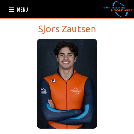
MENU
Sjors
Zautsen