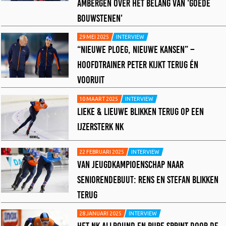
AMBERGEN OVER HET BELANG VAN 'GOEDE
BOUWSTENEN'
29 MEI 2025
INTERVIEW
“NIEUWE PLOEG, NIEUWE KANSEN” –
HOOFDTRAINER PETER KIJKT TERUG ÉN
VOORUIT
10 MAART 2025
INTERVIEW
LIEKE & LIEUWE BLIKKEN TERUG OP EEN
IJZERSTERK NK
22 FEBRUARI 2025
INTERVIEW
VAN JEUGDKAMPIOENSCHAP NAAR
SENIORENDEBUUT: RENS EN STEFAN BLIKKEN
TERUG
28 JANUARI 2025
INTERVIEW
HET NK ALLROUND EN PURE SPRINT DOOR DE