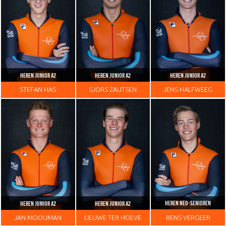
HEREN JUNIOR A2
HEREN JUNIOR A2
HEREN JUNIOR A2
JENS
HALFWEEG
STEFAN
HAS
SJORS
ZAUTSEN
HEREN NEO-SENIOREN
HEREN JUNIOR A2
HEREN JUNIOR A2
RENS
VERGEER
JAN
MOOIJMAN
LIEUWE
TER HOEVE